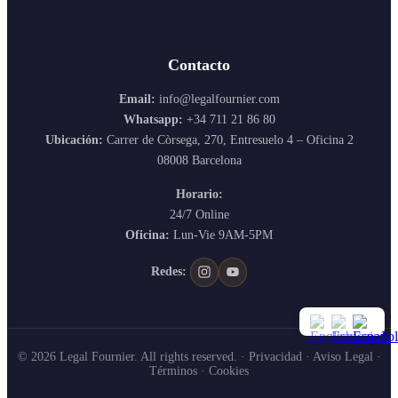
Contacto
Email:
info@legalfournier.com
Whatsapp:
+34 711 21 86 80
Ubicación:
Carrer de Còrsega, 270, Entresuelo 4 – Oficina 2
08008 Barcelona
Horario:
24/7 Online
Oficina:
Lun-Vie 9AM-5PM
Redes:
© 2026 Legal Fournier. All rights reserved. ·
Privacidad
·
Aviso Legal
·
Términos
·
Cookies