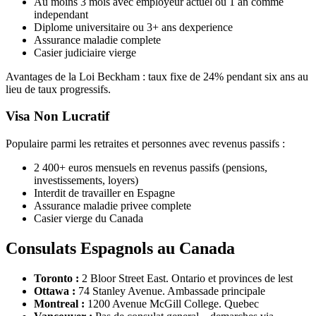
Au moins 3 mois avec employeur actuel ou 1 an comme
independant
Diplome universitaire ou 3+ ans dexperience
Assurance maladie complete
Casier judiciaire vierge
Avantages de la Loi Beckham : taux fixe de 24% pendant six ans au
lieu de taux progressifs.
Visa Non Lucratif
Populaire parmi les retraites et personnes avec revenus passifs :
2 400+ euros mensuels en revenus passifs (pensions,
investissements, loyers)
Interdit de travailler en Espagne
Assurance maladie privee complete
Casier vierge du Canada
Consulats Espagnols au Canada
Toronto :
2 Bloor Street East. Ontario et provinces de lest
Ottawa :
74 Stanley Avenue. Ambassade principale
Montreal :
1200 Avenue McGill College. Quebec