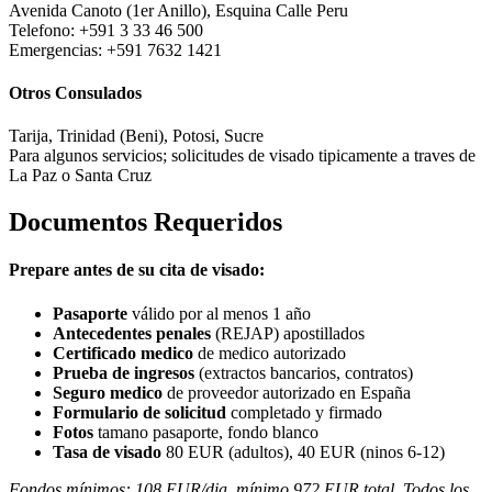
Avenida Canoto (1er Anillo), Esquina Calle Peru
Telefono: +591 3 33 46 500
Emergencias: +591 7632 1421
Otros Consulados
Tarija, Trinidad (Beni), Potosi, Sucre
Para algunos servicios; solicitudes de visado tipicamente a traves de
La Paz o Santa Cruz
Documentos Requeridos
Prepare antes de su cita de visado:
Pasaporte
válido por al menos 1 año
Antecedentes penales
(REJAP) apostillados
Certificado medico
de medico autorizado
Prueba de ingresos
(extractos bancarios, contratos)
Seguro medico
de proveedor autorizado en España
Formulario de solicitud
completado y firmado
Fotos
tamano pasaporte, fondo blanco
Tasa de visado
80 EUR (adultos), 40 EUR (ninos 6-12)
Fondos mínimos: 108 EUR/dia, mínimo 972 EUR total. Todos los