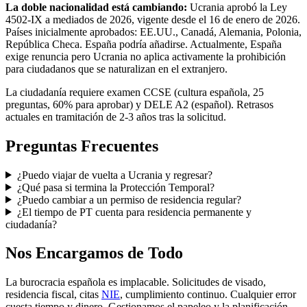
La doble nacionalidad está cambiando:
Ucrania aprobó la Ley
4502-IX a mediados de 2026, vigente desde el 16 de enero de 2026.
Países inicialmente aprobados: EE.UU., Canadá, Alemania, Polonia,
República Checa. España podría añadirse. Actualmente, España
exige renuncia pero Ucrania no aplica activamente la prohibición
para ciudadanos que se naturalizan en el extranjero.
La ciudadanía requiere examen CCSE (cultura española, 25
preguntas, 60% para aprobar) y DELE A2 (español). Retrasos
actuales en tramitación de 2-3 años tras la solicitud.
Preguntas Frecuentes
¿Puedo viajar de vuelta a Ucrania y regresar?
¿Qué pasa si termina la Protección Temporal?
¿Puedo cambiar a un permiso de residencia regular?
¿El tiempo de PT cuenta para residencia permanente y
ciudadanía?
Nos Encargamos de Todo
La burocracia española es implacable. Solicitudes de visado,
residencia fiscal, citas
NIE
, cumplimiento continuo. Cualquier error
cuesta tiempo y dinero. Gestionamos el papeleo y la planificación