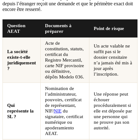
depuis l’étranger reçoit une demande et que le périmètre exact doit
encore être resserré.
Question
Documents à
Point de risque
AEAT
préparer
Acte de
Un acte valable ne
constitution, statuts,
La société
suffit pas si le
certificat du
existe-t-elle
dossier censitaire
Registro Mercantil,
juridiquement
n’a jamais été mis à
carte NIF provisoire
?
jour après
ou définitive,
l’inscription.
dépôts Modelo 036.
Nomination de
l’administrateur,
Une réponse peut
pouvoirs, certificat
échouer
Qui
de représentant,
procéduralement si
représente la
NIF/
NIE
du
elle est déposée par
SL ?
signataire, certificat
une personne qui
numérique ou
ne prouve pas son
apoderamiento
autorité.
AEAT.