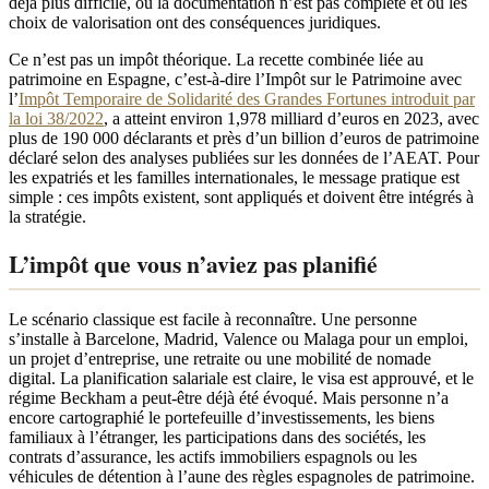
déjà plus difficile, où la documentation n’est pas complète et où les
choix de valorisation ont des conséquences juridiques.
Ce n’est pas un impôt théorique. La recette combinée liée au
patrimoine en Espagne, c’est-à-dire l’Impôt sur le Patrimoine avec
l’
Impôt Temporaire de Solidarité des Grandes Fortunes introduit par
la loi 38/2022
, a atteint environ 1,978 milliard d’euros en 2023, avec
plus de 190 000 déclarants et près d’un billion d’euros de patrimoine
déclaré selon des analyses publiées sur les données de l’AEAT. Pour
les expatriés et les familles internationales, le message pratique est
simple : ces impôts existent, sont appliqués et doivent être intégrés à
la stratégie.
L’impôt que vous n’aviez pas planifié
Le scénario classique est facile à reconnaître. Une personne
s’installe à Barcelone, Madrid, Valence ou Malaga pour un emploi,
un projet d’entreprise, une retraite ou une mobilité de nomade
digital. La planification salariale est claire, le visa est approuvé, et le
régime Beckham a peut-être déjà été évoqué. Mais personne n’a
encore cartographié le portefeuille d’investissements, les biens
familiaux à l’étranger, les participations dans des sociétés, les
contrats d’assurance, les actifs immobiliers espagnols ou les
véhicules de détention à l’aune des règles espagnoles de patrimoine.