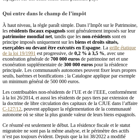
Qui entre dans le champ de l’impôt
À haut niveau, la règle paraît simple. Dans l’Impôt sur le Patrimoine,
les
résidents fiscaux espagnols
sont généralement imposés sur leur
patrimoine mondial net
, tandis que les
non-résidents
sont en
principe imposés uniquement sur les
biens et droits situés,
exerçables ou devant être exécutés en Espagne
. La
grille étatique
de la loi 19/1991
est progressive, de
0,2 % à 3,5 %
, avec une
exonération générale de
700 000 euros
de patrimoine net et une
exonération supplémentaire de
300 000 euros
pour la résidence
principale. Les communautés autonomes peuvent fixer leurs propres
seuils, barèmes et bonifications ; la Catalogne applique par exemple
un minimum général de 500 000 euros.
Les contribuables non-résidents de l’UE et de l’EEE, conformément
à la loi 26/2014, et aussi les résidents de pays tiers par extension de
la doctrine de libre circulation des capitaux de la CJUE dans l’affaire
C-127/12
, peuvent appliquer la réglementation de la communauté
autonome où se situe la plus grande valeur de leurs biens espagnols.
Ce résumé est seulement le début. La résidence fiscale et le statut
migratoire ne sont pas la même analyse, et le périmètre des actifs
n’est pas toujours évident. Depuis que la loi 38/2022 a modifié