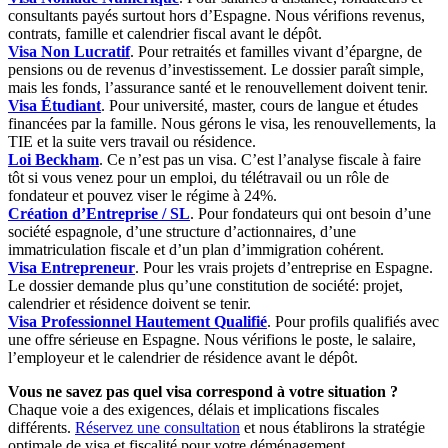
consultants payés surtout hors d’Espagne. Nous vérifions revenus,
contrats, famille et calendrier fiscal avant le dépôt.
Visa Non Lucratif
. Pour retraités et familles vivant d’épargne, de
pensions ou de revenus d’investissement. Le dossier paraît simple,
mais les fonds, l’assurance santé et le renouvellement doivent tenir.
Visa Étudiant
. Pour université, master, cours de langue et études
financées par la famille. Nous gérons le visa, les renouvellements, la
TIE et la suite vers travail ou résidence.
Loi Beckham
. Ce n’est pas un visa. C’est l’analyse fiscale à faire
tôt si vous venez pour un emploi, du télétravail ou un rôle de
fondateur et pouvez viser le régime à 24%.
Création d’Entreprise / SL
. Pour fondateurs qui ont besoin d’une
société espagnole, d’une structure d’actionnaires, d’une
immatriculation fiscale et d’un plan d’immigration cohérent.
Visa Entrepreneur
. Pour les vrais projets d’entreprise en Espagne.
Le dossier demande plus qu’une constitution de société: projet,
calendrier et résidence doivent se tenir.
Visa Professionnel Hautement Qualifié
. Pour profils qualifiés avec
une offre sérieuse en Espagne. Nous vérifions le poste, le salaire,
l’employeur et le calendrier de résidence avant le dépôt.
Vous ne savez pas quel visa correspond à votre situation ?
Chaque voie a des exigences, délais et implications fiscales
différents.
Réservez une consultation
et nous établirons la stratégie
optimale de visa et fiscalité pour votre déménagement.